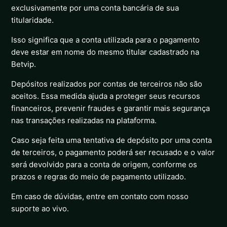
exclusivamente por uma conta bancária de sua
titularidade.
Isso significa que a conta utilizada para o pagamento
deve estar em nome do mesmo titular cadastrado na
Betvip.
Depósitos realizados por contas de terceiros não são
aceitos. Essa medida ajuda a proteger seus recursos
financeiros, prevenir fraudes e garantir mais segurança
nas transações realizadas na plataforma.
Caso seja feita uma tentativa de depósito por uma conta
de terceiros, o pagamento poderá ser recusado e o valor
será devolvido para a conta de origem, conforme os
prazos e regras do meio de pagamento utilizado.
Em caso de dúvidas, entre em contato com nosso
suporte ao vivo.