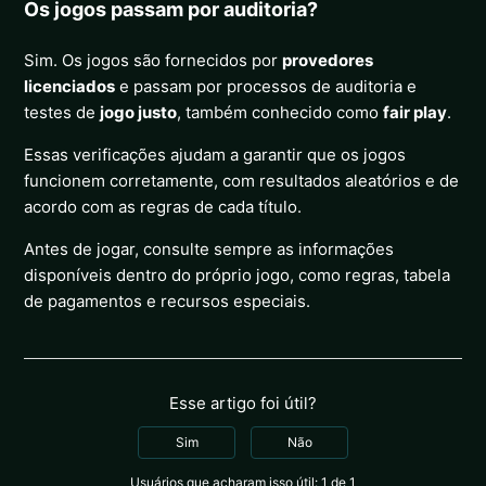
Os jogos passam por auditoria?
Sim. Os jogos são fornecidos por
provedores
licenciados
e passam por processos de auditoria e
testes de
jogo justo
, também conhecido como
fair play
.
Essas verificações ajudam a garantir que os jogos
funcionem corretamente, com resultados aleatórios e de
acordo com as regras de cada título.
Antes de jogar, consulte sempre as informações
disponíveis dentro do próprio jogo, como regras, tabela
de pagamentos e recursos especiais.
Esse artigo foi útil?
Sim
Não
Usuários que acharam isso útil: 1 de 1