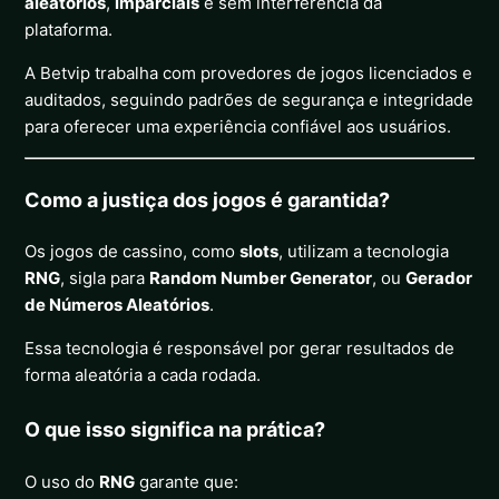
aleatórios
,
imparciais
e sem interferência da
plataforma.
A Betvip trabalha com provedores de jogos licenciados e
auditados, seguindo padrões de segurança e integridade
para oferecer uma experiência confiável aos usuários.
Como a justiça dos jogos é garantida?
Os jogos de cassino, como
slots
, utilizam a tecnologia
RNG
, sigla para
Random Number Generator
, ou
Gerador
de Números Aleatórios
.
Essa tecnologia é responsável por gerar resultados de
forma aleatória a cada rodada.
O que isso significa na prática?
O uso do
RNG
garante que: