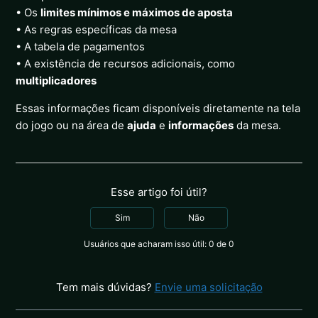
• Os
limites mínimos e máximos de aposta
• As regras específicas da mesa
• A tabela de pagamentos
• A existência de recursos adicionais, como
multiplicadores
Essas informações ficam disponíveis diretamente na tela
do jogo ou na área de
ajuda
e
informações
da mesa.
Esse artigo foi útil?
Sim
Não
Usuários que acharam isso útil: 0 de 0
Tem mais dúvidas?
Envie uma solicitação