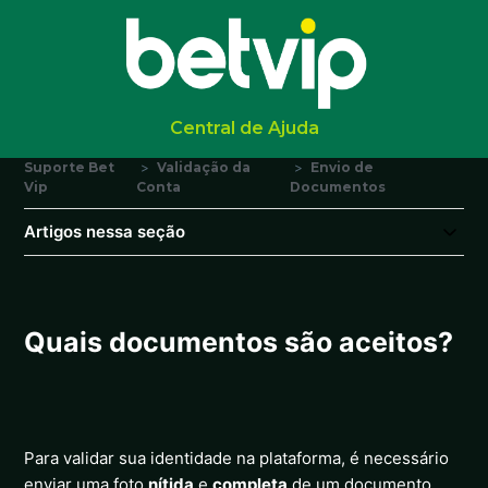
Central de Ajuda
Suporte Bet
Validação da
Envio de
Vip
Conta
Documentos
Artigos nessa seção
Quais documentos são aceitos?
Para validar sua identidade na plataforma, é necessário
enviar uma foto
nítida
e
completa
de um documento