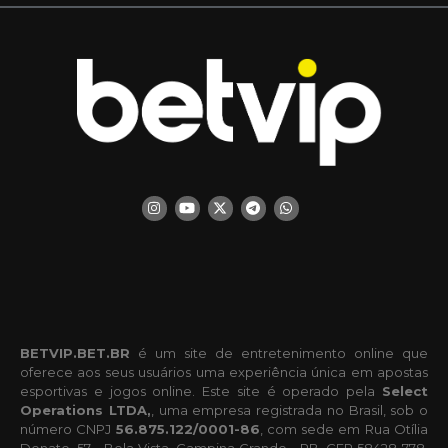
BETVIP.BET.BR
é um site de entretenimento online que
oferece aos seus usuários uma experiência única em apostas
esportivas e jogos online. Este site é operado pela
Select
Operations LTDA,
, uma empresa registrada no Brasil, sob o
número CNPJ
56.875.122/0001-86
, com sede em Rua Otília
Donato, 57 - Bela Vista, Campina Grande - PB, CEP 58428-778,