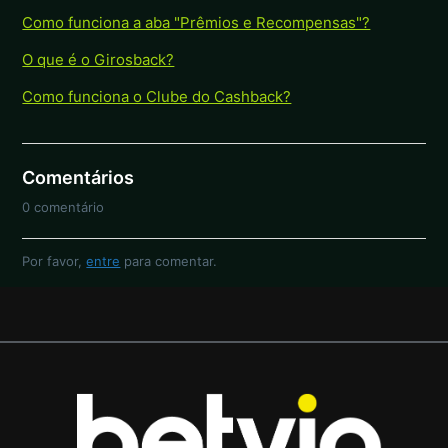
Como funciona a aba "Prêmios e Recompensas"?
O que é o Girosback?
Como funciona o Clube do Cashback?
Comentários
0 comentário
Por favor,
entre
para comentar.