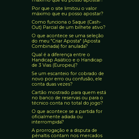
máximo que eu posso apostar?
Por que o site limitou o valor
máximo que eu posso apostar?
Como funciona o Saque (Cash-
Out) Parcial de um bilhete ativo?
O que acontece se uma seleção
do meu "Criar Aposta" (Aposta
Combinada) for anulada?
Qual é a diferença entre o
Handicap Asiático e o Handicap
de 3 Vias (Europeu)?
Se um escanteio for cobrado de
novo por erro ou confusão, ele
conta duas vezes?
Cartão mostrado para quem está
no banco de reservas ou para o
técnico conta no total do jogo?
O que acontece se a partida for
oficialmente adiada ou
interrompida?
A prorrogação e a disputa de
pênaltis contam nos mercados