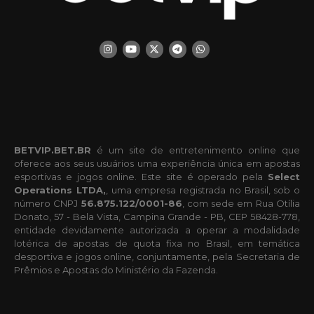
BETVIP.BET.BR
é um site de entretenimento online que
oferece aos seus usuários uma experiência única em apostas
esportivas e jogos online. Este site é operado pela
Select
Operations LTDA,
, uma empresa registrada no Brasil, sob o
número CNPJ
56.875.122/0001-86
, com sede em Rua Otília
Donato, 57 - Bela Vista, Campina Grande - PB, CEP 58428-778,
entidade devidamente autorizada a operar a modalidade
lotérica de apostas de quota fixa no Brasil, em temática
desportiva e jogos online, conjuntamente, pela Secretaria de
Prêmios e Apostas do Ministério da Fazenda.