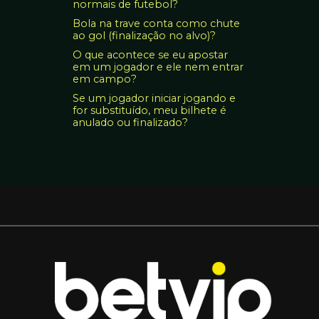
normais de futebol?
Bola na trave conta como chute
ao gol (finalização no alvo)?
O que acontece se eu apostar
em um jogador e ele nem entrar
em campo?
Se um jogador iniciar jogando e
for substituído, meu bilhete é
anulado ou finalizado?